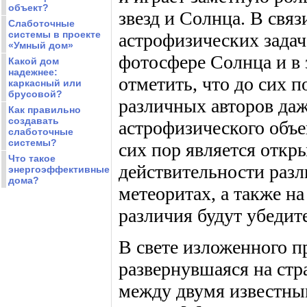
объект?
звезд и Солнца. В связ
Слаботочные
системы в проекте
астрофизических задач
«Умный дом»
фотосфере Солнца и в 
Какой дом
надежнее:
отметить, что до сих 
каркасный или
брусовой?
различных авторов даж
Как правильно
создавать
астрофизического объе
слаботочные
системы?
сих пор является откр
Что такое
действительности разл
энергоэффективные
дома?
метеоритах, а также на
различия будут убедит
В свете изложенного п
развернувшаяся на стр
между двумя известным