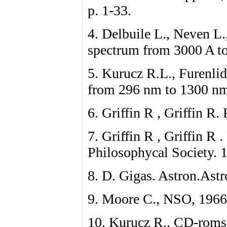
p. 1-33.
4. Delbuile L., Neven L.
spectrum from 3000 A to
5. Kurucz R.L., Furenlid 
from 296 nm to 1300 nm 
6. Griffin R , Griffin R
7. Griffin R , Griffin R
Philosophycal Society. 
8. D. Gigas. Astron.Astr
9. Moore C., NSO, 1966
10. Kurucz R., CD-roms,