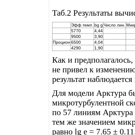
Таб.2 Результаты вычи
Эфф.темп.
bg g
Число лин.
Микр
5770
4,44
9500
3,90
Процион
6500
4,04
4290
1,90
Как и предполагалось,
не привел к изменению
результат наблюдается
Для модели Арктура б
микротурбулентной ско
по 57 линиям Арктура с
тем же значением мик
равно lg e = 7.65 ± 0.