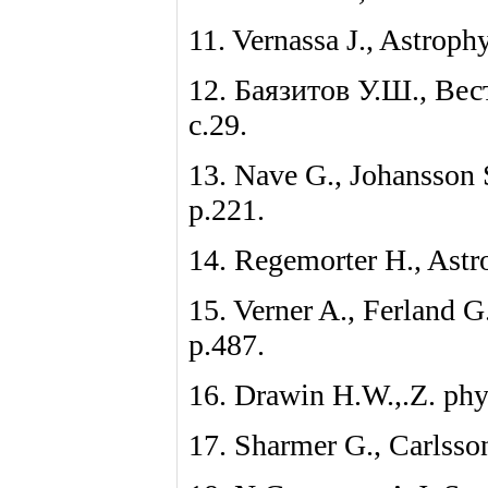
11. Vernassa J., Astrophy
12. Баязитов У.Ш., Ве
с.29.
13. Nave G., Johansson S
p.221.
14. Regemorter H., Astro
15. Verner A., Ferland G
p.487.
16. Drawin H.W.,.Z. phys
17. Sharmer G., Carlsso