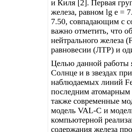
и Киля [2]. Первая гру
железа, равном lg e = 7
7.50, совпадающим с с
важно отметить, что о
нейтрального железа (
равновесии (ЛТР) и о
Целью данной работы я
Солнце и в звездах пр
наблюдаемых линий FeI
последним атомарным д
также современные мо
модель VAL-C и модели
компьютерной реализац
содержания железа про