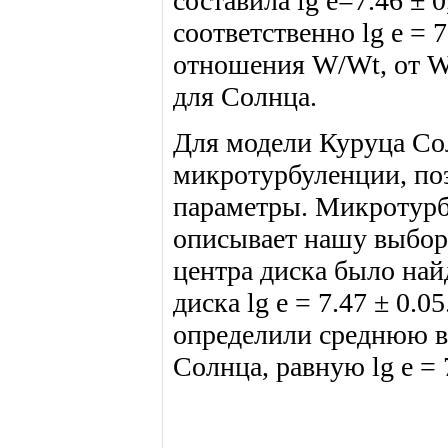
составила lg e=7.46 ± 
соответственно lg e = 
отношения W/Wt, от W
для Солнца.
Для модели Куруца Со
микротурбуленции, по
параметры. Микротурбу
описывает нашу выбор
центра диска было найде
диска lg e = 7.47 ± 0.
определили среднюю в
Солнца, равную lg e = 7