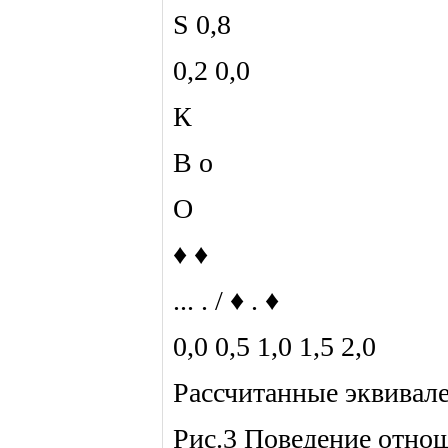
S 0,8
0,2 0,0
К
В о
О
♦ ♦
... . / ♦ . ♦
0,0 0,5 1,0 1,5 2,0
Рассчитанные эквивал
Рис.3 Поведение отно