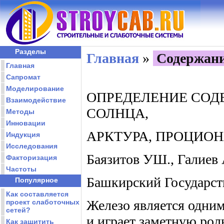
Разделы
Главная
»
Содержани
Главная
Сапромат
Моделирование
ОПРЕДЕЛЕНИЕ СОД
Взаимодействие
СОЛНЦА,
Методы
Инновации
АРКТУРА, ПРОЦИОН
Индукция
Исследования
Баязитов УШ., Галиев 
Факторизация
Частоты
Башкирский Государст
Популярное
Как составляется
Железо является одни
проект слаботочных
сетей?
и играет заметную рол
Как защитить