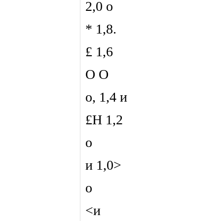
2,0 о
* 1,8.
£ 1,6
О О
о, 1,4 и
£Н 1,2
о
и 1,0>
о
<и